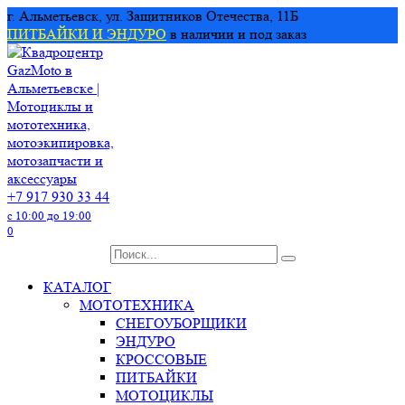
Перейти
г. Альметьевск, ул. Защитников Отечества, 11Б
к
ПИТБАЙКИ И ЭНДУРО
в наличии и под заказ
содержанию
+7 917 930 33 44
с 10:00 до 19:00
0
Search
for:
КАТАЛОГ
МОТОТЕХНИКА
СНЕГОУБОРЩИКИ
ЭНДУРО
КРОССОВЫЕ
ПИТБАЙКИ
МОТОЦИКЛЫ