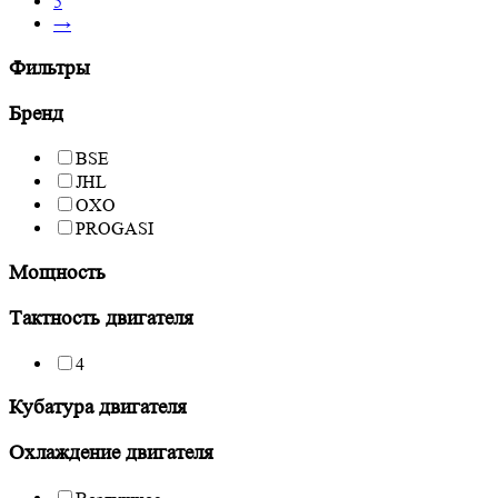
5
→
Фильтры
Бренд
BSE
JHL
OXO
PROGASI
Мощность
Тактность двигателя
4
Кубатура двигателя
Охлаждение двигателя