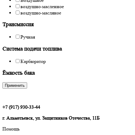
Воздушное
воздушно-масленное
воздушно-масляное
Трансмиссия
Ручная
Система подачи топлива
Карбюратор
Ёмкость бака
Применить
+7 (917) 930-33-44
г. Альметьевск, ул. Защитников Отечества, 11Б
Помощь