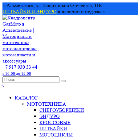
Перейти
г. Альметьевск, ул. Защитников Отечества, 11Б
к
ПИТБАЙКИ И ЭНДУРО
в наличии и под заказ
содержанию
+7 917 930 33 44
с 10:00 до 19:00
Search
for:
0
КАТАЛОГ
МОТОТЕХНИКА
СНЕГОУБОРЩИКИ
ЭНДУРО
КРОССОВЫЕ
ПИТБАЙКИ
МОТОЦИКЛЫ