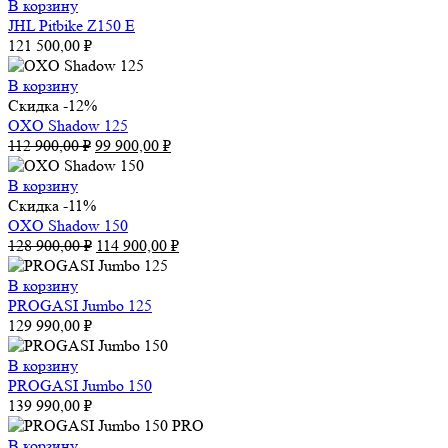
В корзину
JHL Pitbike Z150 E
121 500,00
₽
В корзину
Скидка -12%
OXO Shadow 125
Первоначальная
Текущая
112 900,00
₽
99 900,00
₽
цена
цена:
составляла
99
В корзину
112
900,00 ₽.
Скидка -11%
900,00 ₽.
OXO Shadow 150
Первоначальная
Текущая
128 900,00
₽
114 900,00
₽
цена
цена:
составляла
114
В корзину
128
900,00 ₽.
PROGASI Jumbo 125
900,00 ₽.
129 990,00
₽
В корзину
PROGASI Jumbo 150
139 990,00
₽
В корзину