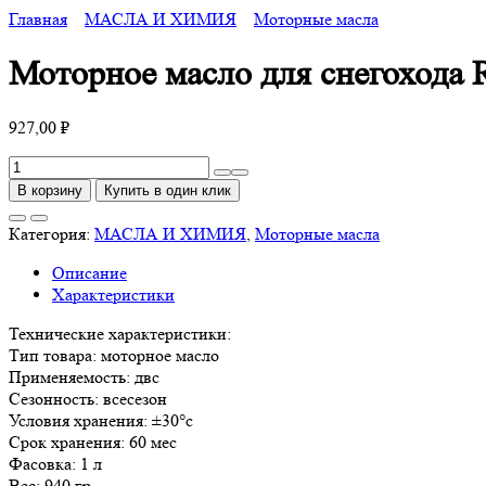
Главная
МАСЛА И ХИМИЯ
Моторные масла
Моторное масло для снегоход
927,00
₽
Количество
товара
В корзину
Купить в один клик
Моторное
масло
Категория:
МАСЛА И ХИМИЯ
,
Моторные масла
для
Описание
снегохода
Характеристики
RIDE
SNOW
Технические характеристики:
2Т
Тип товара: моторное масло
FD
Применяемость: двс
LAVR
Сезонность: всесезон
MOTOLINE,
Условия хранения: ±30°с
1
Срок хранения: 60 мес
л
Фасовка: 1 л
/
Вес: 940 гр