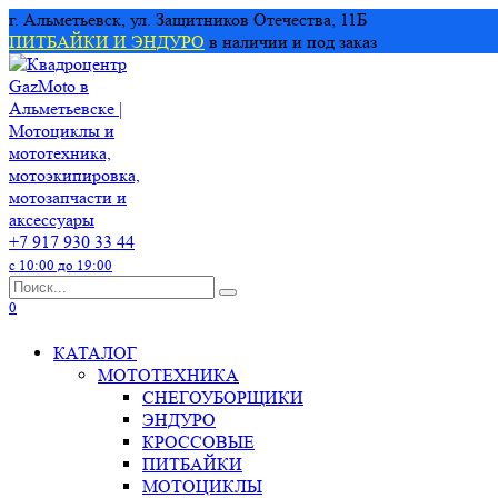
Перейти
г. Альметьевск, ул. Защитников Отечества, 11Б
к
ПИТБАЙКИ И ЭНДУРО
в наличии и под заказ
содержанию
+7 917 930 33 44
с 10:00 до 19:00
Search
for:
0
КАТАЛОГ
МОТОТЕХНИКА
СНЕГОУБОРЩИКИ
ЭНДУРО
КРОССОВЫЕ
ПИТБАЙКИ
МОТОЦИКЛЫ