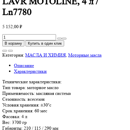
LAVR MOTOLINE, 4 л /
Ln7780
5 152,00
₽
Количество
товара
В корзину
Купить в один клик
Моторное
масло
Категория:
МАСЛА И ХИМИЯ
,
Моторные масла
GT
Описание
Marine
Характеристики
2Т
LAVR
Технические характеристики:
MOTOLINE,
Тип товара: моторное масло
4
Применяемость: масляная система
л
Сезонность: всесезон
/
Условия хранения: ±30˚с
Ln7780
Срок хранения: 60 мес
Фасовка: 4 л
Вес: 3700 гр
Габариты: 210 / 115 / 290 мм