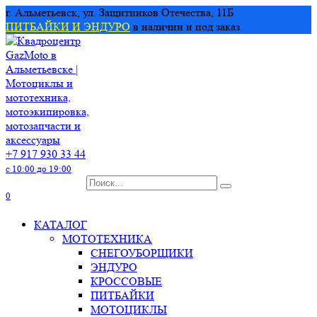
Перейти
г. Альметьевск, ул. Защитников Отечества, 11Б
к
ПИТБАЙКИ И ЭНДУРО
в наличии и под заказ
содержанию
+7 917 930 33 44
с 10:00 до 19:00
Search
for:
0
КАТАЛОГ
МОТОТЕХНИКА
СНЕГОУБОРЩИКИ
ЭНДУРО
КРОССОВЫЕ
ПИТБАЙКИ
МОТОЦИКЛЫ