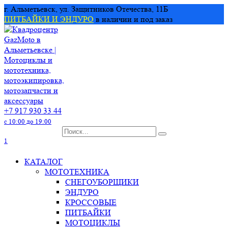
Перейти
г. Альметьевск, ул. Защитников Отечества, 11Б
к
ПИТБАЙКИ И ЭНДУРО
в наличии и под заказ
содержанию
+7 917 930 33 44
с 10:00 до 19:00
Search
for:
1
КАТАЛОГ
МОТОТЕХНИКА
СНЕГОУБОРЩИКИ
ЭНДУРО
КРОССОВЫЕ
ПИТБАЙКИ
МОТОЦИКЛЫ