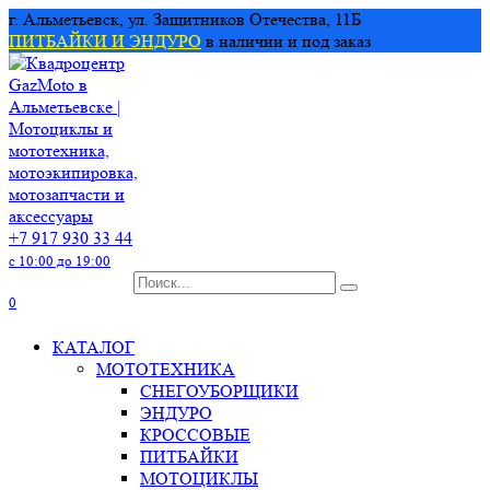
Перейти
г. Альметьевск, ул. Защитников Отечества, 11Б
к
ПИТБАЙКИ И ЭНДУРО
в наличии и под заказ
содержанию
+7 917 930 33 44
с 10:00 до 19:00
Search
for:
0
КАТАЛОГ
МОТОТЕХНИКА
СНЕГОУБОРЩИКИ
ЭНДУРО
КРОССОВЫЕ
ПИТБАЙКИ
МОТОЦИКЛЫ