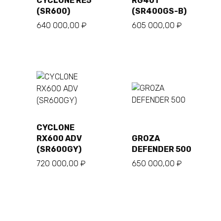
CYCLONE RE5
RG401
(SR600)
(SR400GS-B)
640 000,00
₽
605 000,00
₽
CYCLONE
В
В
корзину
корзину
RX600 ADV
GROZA
(SR600GY)
DEFENDER 500
720 000,00
₽
650 000,00
₽