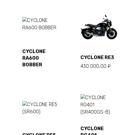
Подробнее
CYCLONE
В
CYCLONE RE3
RA600
корзину
BOBBER
430 000,00
₽
CYCLONE
В
В
корзину
корзину