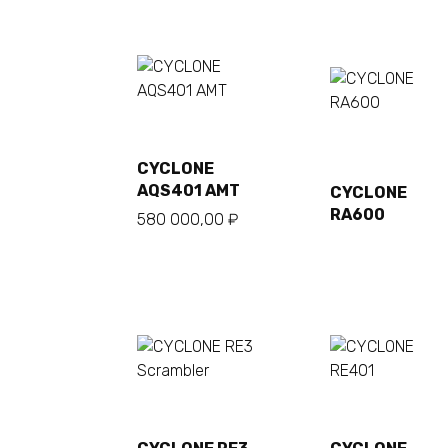
В
корзину
CYCLONE
Подробнее
AQS401 AMT
CYCLONE
RA600
580 000,00
₽
В
В
корзину
корзину