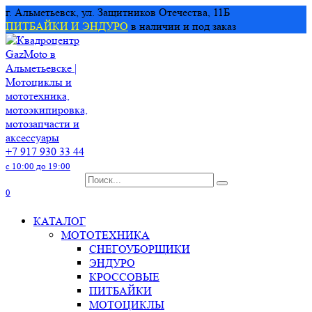
Перейти
г. Альметьевск, ул. Защитников Отечества, 11Б
к
ПИТБАЙКИ И ЭНДУРО
в наличии и под заказ
содержанию
+7 917 930 33 44
с 10:00 до 19:00
Search
for:
0
КАТАЛОГ
МОТОТЕХНИКА
СНЕГОУБОРЩИКИ
ЭНДУРО
КРОССОВЫЕ
ПИТБАЙКИ
МОТОЦИКЛЫ