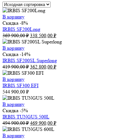
В корзину
Скидка -8%
IRBIS SF200Lоng
Первоначальная
Текущая
369 900,00
₽
338 500,00
₽
цена
цена:
составляла
338
В корзину
369
500,00 ₽.
Скидка -14%
900,00 ₽.
IRBIS SF200SL Superlong
Первоначальная
Текущая
419 900,00
₽
362 800,00
₽
цена
цена:
составляла
362
В корзину
419
800,00 ₽.
IRBIS SF300 EFI
900,00 ₽.
544 900,00
₽
В корзину
Скидка -5%
IRBIS TUNGUS 500L
Первоначальная
Текущая
494 900,00
₽
469 900,00
₽
цена
цена:
составляла
469
В корзину