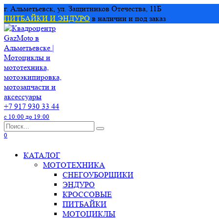
Перейти
г. Альметьевск, ул. Защитников Отечества, 11Б
к
ПИТБАЙКИ И ЭНДУРО
в наличии и под заказ
содержанию
+7 917 930 33 44
с 10:00 до 19:00
Search
for:
0
КАТАЛОГ
МОТОТЕХНИКА
СНЕГОУБОРЩИКИ
ЭНДУРО
КРОССОВЫЕ
ПИТБАЙКИ
МОТОЦИКЛЫ