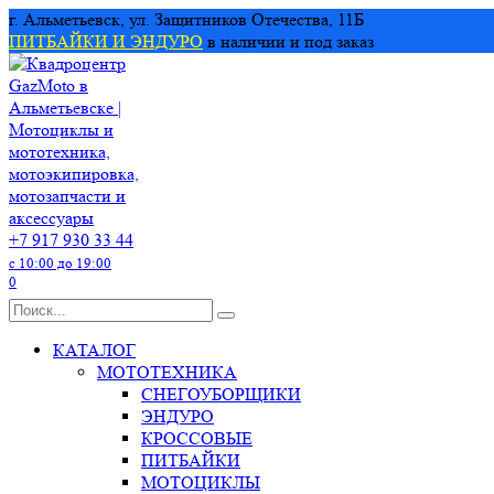
Перейти
г. Альметьевск, ул. Защитников Отечества, 11Б
к
ПИТБАЙКИ И ЭНДУРО
в наличии и под заказ
содержанию
+7 917 930 33 44
с 10:00 до 19:00
0
Search
for:
КАТАЛОГ
МОТОТЕХНИКА
СНЕГОУБОРЩИКИ
ЭНДУРО
КРОССОВЫЕ
ПИТБАЙКИ
МОТОЦИКЛЫ