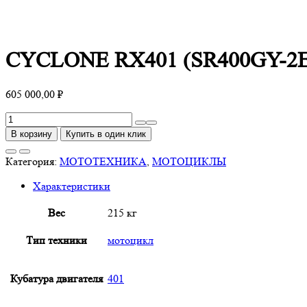
CYCLONE RX401 (SR400GY-2E
605 000,00
₽
Количество
товара
В корзину
Купить в один клик
CYCLONE
RX401
Категория:
МОТОТЕХНИКА
,
МОТОЦИКЛЫ
(SR400GY-
Характеристики
2E)
Вес
215 кг
Тип техники
мотоцикл
Кубатура двигателя
401