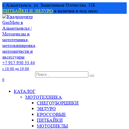
Перейти
г. Альметьевск, ул. Защитников Отечества, 11Б
к
ПИТБАЙКИ И ЭНДУРО
в наличии и под заказ
содержанию
+7 917 930 33 44
с 10:00 до 19:00
Search
for:
0
КАТАЛОГ
МОТОТЕХНИКА
СНЕГОУБОРЩИКИ
ЭНДУРО
КРОССОВЫЕ
ПИТБАЙКИ
МОТОЦИКЛЫ