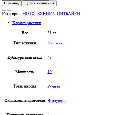
товара
В корзину
Купить в один клик
BSE
PH
Категория:
МОТОТЕХНИКА
,
ПИТБАЙКИ
AK47
Характеристики
Aquamarine
Вес
81 кг
Тип техники
Питбайк
Кубатура двигателя
49
Мощность
10
Трансмиссия
Ручная
Охлаждение двигателя
Воздушное
Тактность двигателя
4