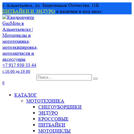
Перейти
г. Альметьевск, ул. Защитников Отечества, 11Б
к
ПИТБАЙКИ И ЭНДУРО
в наличии и под заказ
содержанию
+7 917 930 33 44
с 10:00 до 19:00
Search
for:
0
КАТАЛОГ
МОТОТЕХНИКА
СНЕГОУБОРЩИКИ
ЭНДУРО
КРОССОВЫЕ
ПИТБАЙКИ
МОТОЦИКЛЫ