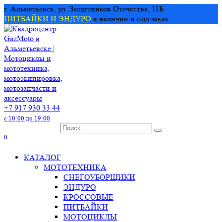
Перейти
г. Альметьевск, ул. Защитников Отечества, 11Б
к
ПИТБАЙКИ И ЭНДУРО
в наличии и под заказ
содержанию
+7 917 930 33 44
с 10:00 до 19:00
Search
for:
0
КАТАЛОГ
МОТОТЕХНИКА
СНЕГОУБОРЩИКИ
ЭНДУРО
КРОССОВЫЕ
ПИТБАЙКИ
МОТОЦИКЛЫ