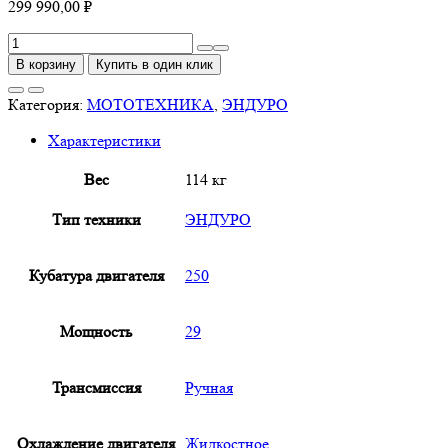
299 990,00
₽
Количество
товара
В корзину
Купить в один клик
BSE
T8
Категория:
МОТОТЕХНИКА
,
ЭНДУРО
Green
Характеристики
Twister
Вес
114 кг
Тип техники
ЭНДУРО
Кубатура двигателя
250
Мощность
29
Трансмиссия
Ручная
Охлаждение двигателя
Жидкостное