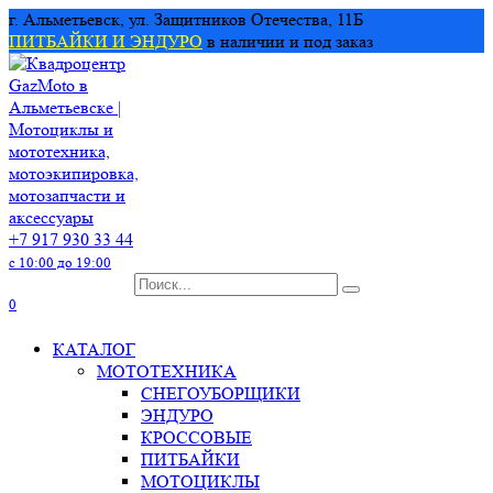
Перейти
г. Альметьевск, ул. Защитников Отечества, 11Б
к
ПИТБАЙКИ И ЭНДУРО
в наличии и под заказ
содержанию
+7 917 930 33 44
с 10:00 до 19:00
Search
for:
0
КАТАЛОГ
МОТОТЕХНИКА
СНЕГОУБОРЩИКИ
ЭНДУРО
КРОССОВЫЕ
ПИТБАЙКИ
МОТОЦИКЛЫ