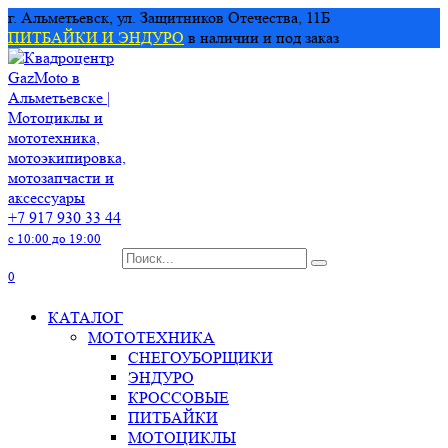
Перейти
г. Альметьевск, ул. Защитников Отечества, 11Б
к
ПИТБАЙКИ И ЭНДУРО
в наличии и под заказ
содержанию
+7 917 930 33 44
с 10:00 до 19:00
Search
for:
0
КАТАЛОГ
МОТОТЕХНИКА
СНЕГОУБОРЩИКИ
ЭНДУРО
КРОССОВЫЕ
ПИТБАЙКИ
МОТОЦИКЛЫ