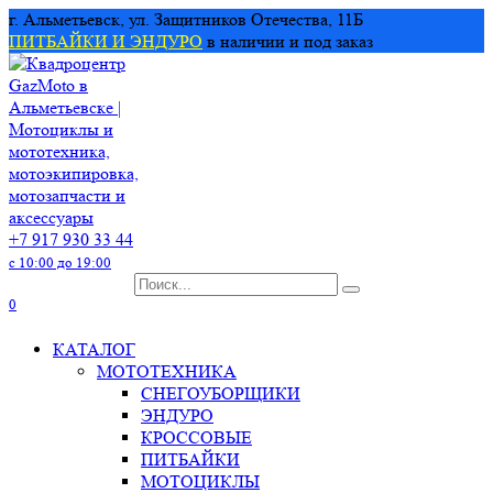
Перейти
г. Альметьевск, ул. Защитников Отечества, 11Б
к
ПИТБАЙКИ И ЭНДУРО
в наличии и под заказ
содержанию
+7 917 930 33 44
с 10:00 до 19:00
Search
for:
0
КАТАЛОГ
МОТОТЕХНИКА
СНЕГОУБОРЩИКИ
ЭНДУРО
КРОССОВЫЕ
ПИТБАЙКИ
МОТОЦИКЛЫ