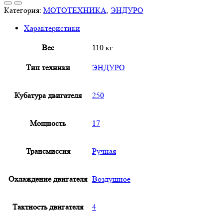
Z2
Категория:
МОТОТЕХНИКА
,
ЭНДУРО
Roqvi
Характеристики
Yellow
Вес
110 кг
Тип техники
ЭНДУРО
Кубатура двигателя
250
Мощность
17
Трансмиссия
Ручная
Охлаждение двигателя
Воздушное
Тактность двигателя
4