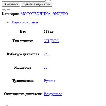
товара
В корзину
Купить в один клик
BSE
Z6
Категория:
МОТОТЕХНИКА
,
ЭНДУРО
Neon
Характеристики
Track
Вес
118 кг
Тип техники
ЭНДУРО
Кубатура двигателя
250
Мощность
25
Трансмиссия
Ручная
Охлаждение двигателя
Воздушное