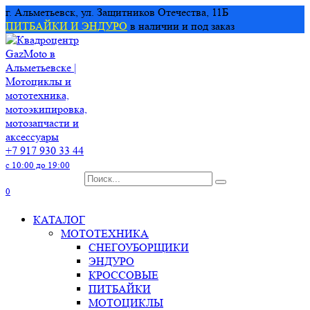
Перейти
г. Альметьевск, ул. Защитников Отечества, 11Б
к
ПИТБАЙКИ И ЭНДУРО
в наличии и под заказ
содержанию
+7 917 930 33 44
с 10:00 до 19:00
Search
for:
0
КАТАЛОГ
МОТОТЕХНИКА
СНЕГОУБОРЩИКИ
ЭНДУРО
КРОССОВЫЕ
ПИТБАЙКИ
МОТОЦИКЛЫ