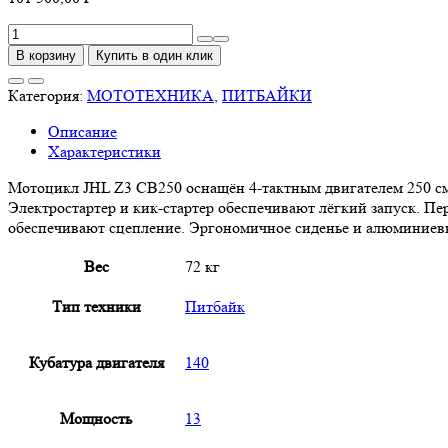
Количество
товара
В корзину
Купить в один клик
JHL
Pitbike
Категория:
МОТОТЕХНИКА
,
ПИТБАЙКИ
Z140
Описание
E
Характеристики
Мотоцикл JHL Z3 CB250 оснащён 4-тактным двигателем 250 см³
Электростартер и кик-стартер обеспечивают лёгкий запуск. П
обеспечивают сцепление. Эргономичное сиденье и алюминиев
Вес
72 кг
Тип техники
Питбайк
Кубатура двигателя
140
Мощность
13