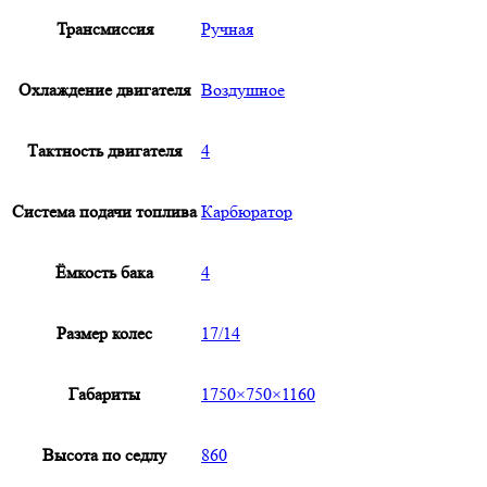
Трансмиссия
Ручная
Охлаждение двигателя
Воздушное
Тактность двигателя
4
Система подачи топлива
Карбюратор
Ёмкость бака
4
Размер колес
17/14
Габариты
1750×750×1160
Высота по седлу
860