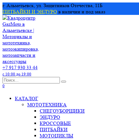
Перейти
г. Альметьевск, ул. Защитников Отечества, 11Б
к
ПИТБАЙКИ И ЭНДУРО
в наличии и под заказ
содержанию
+7 917 930 33 44
с 10:00 до 19:00
Search
for:
0
КАТАЛОГ
МОТОТЕХНИКА
СНЕГОУБОРЩИКИ
ЭНДУРО
КРОССОВЫЕ
ПИТБАЙКИ
МОТОЦИКЛЫ