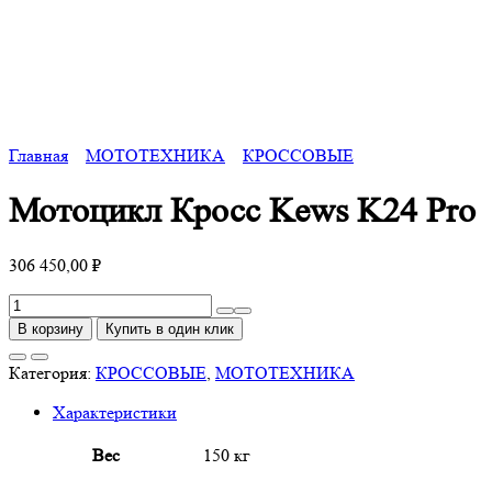
Главная
МОТОТЕХНИКА
КРОССОВЫЕ
Мотоцикл Кросс Kews K24 Pro
306 450,00
₽
Количество
товара
В корзину
Купить в один клик
Мотоцикл
Кросс
Категория:
КРОССОВЫЕ
,
МОТОТЕХНИКА
Kews
Характеристики
K24
Pro
Вес
150 кг