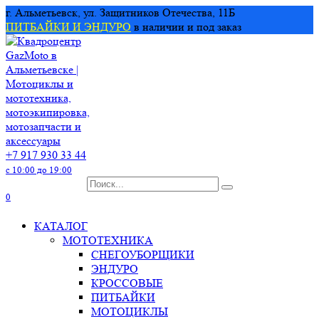
Перейти
г. Альметьевск, ул. Защитников Отечества, 11Б
к
ПИТБАЙКИ И ЭНДУРО
в наличии и под заказ
содержанию
+7 917 930 33 44
с 10:00 до 19:00
Search
for:
0
КАТАЛОГ
МОТОТЕХНИКА
СНЕГОУБОРЩИКИ
ЭНДУРО
КРОССОВЫЕ
ПИТБАЙКИ
МОТОЦИКЛЫ