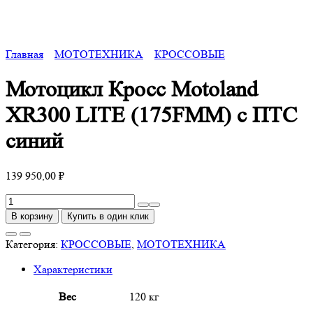
Главная
МОТОТЕХНИКА
КРОССОВЫЕ
Мотоцикл Кросс Motoland
XR300 LITE (175FMM) с ПТС
синий
139 950,00
₽
Количество
товара
В корзину
Купить в один клик
Мотоцикл
Кросс
Категория:
КРОССОВЫЕ
,
МОТОТЕХНИКА
Motoland
Характеристики
XR300
LITE
Вес
120 кг
(175FMM)
с