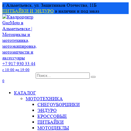
Перейти
г. Альметьевск, ул. Защитников Отечества, 11Б
к
ПИТБАЙКИ И ЭНДУРО
в наличии и под заказ
содержанию
+7 917 930 33 44
с 10:00 до 19:00
Search
for:
0
КАТАЛОГ
МОТОТЕХНИКА
СНЕГОУБОРЩИКИ
ЭНДУРО
КРОССОВЫЕ
ПИТБАЙКИ
МОТОЦИКЛЫ