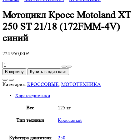
Мотоцикл Кросс Motoland XT
250 ST 21/18 (172FMM-4V)
синий
224 950,00
₽
Количество
товара
В корзину
Купить в один клик
Мотоцикл
Кросс
Категория:
КРОССОВЫЕ
,
МОТОТЕХНИКА
Motoland
Характеристики
XT
250
Вес
125 кг
ST
21/18
Тип техники
Кроссовый
(172FMM-
4V)
синий
Кубатура двигателя
250