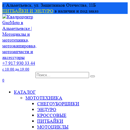
Перейти
г. Альметьевск, ул. Защитников Отечества, 11Б
к
ПИТБАЙКИ И ЭНДУРО
в наличии и под заказ
содержанию
+7 917 930 33 44
с 10:00 до 19:00
Search
for:
0
КАТАЛОГ
МОТОТЕХНИКА
СНЕГОУБОРЩИКИ
ЭНДУРО
КРОССОВЫЕ
ПИТБАЙКИ
МОТОЦИКЛЫ