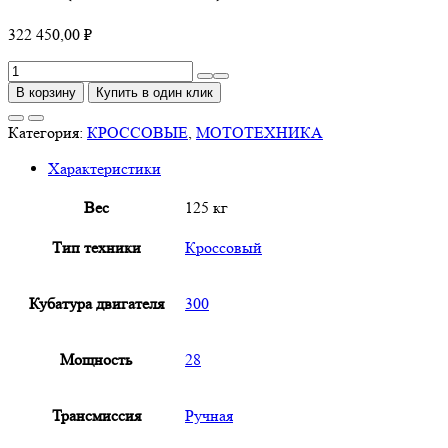
322 450,00
₽
Количество
товара
В корзину
Купить в один клик
Мотоцикл
Кросс
Категория:
КРОССОВЫЕ
,
МОТОТЕХНИКА
PWR
Характеристики
FM300
NC
Вес
125 кг
(ZS
182MN)
Тип техники
Кроссовый
зеленый
Кубатура двигателя
300
Мощность
28
Трансмиссия
Ручная