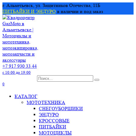
Перейти
г. Альметьевск, ул. Защитников Отечества, 11Б
к
ПИТБАЙКИ И ЭНДУРО
в наличии и под заказ
содержанию
+7 917 930 33 44
с 10:00 до 19:00
Search
for:
0
КАТАЛОГ
МОТОТЕХНИКА
СНЕГОУБОРЩИКИ
ЭНДУРО
КРОССОВЫЕ
ПИТБАЙКИ
МОТОЦИКЛЫ