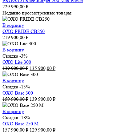
PROGASI Race Jumper 200 Max Power
229 990,00
₽
Недавно просмотренные товары
В корзину
OXO PRIDE CB250
219 900,00
₽
В корзину
Скидка -3%
OXO Lite 300
Первоначальная
Текущая
139 900,00
₽
135 900,00
₽
цена
цена:
составляла
135
В корзину
139
900,00 ₽.
Скидка -13%
900,00 ₽.
OXO Base 300
Первоначальная
Текущая
159 900,00
₽
139 900,00
₽
цена
цена:
составляла
139
В корзину
159
900,00 ₽.
Скидка -18%
900,00 ₽.
OXO Base 250 M
Первоначальная
Текущая
157 900,00
₽
129 900,00
₽
цена
цена: