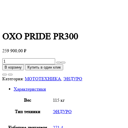
OXO PRIDE PR300
259 900,00
₽
Количество
товара
В корзину
Купить в один клик
OXO
PRIDE
Категория:
МОТОТЕХНИКА
,
ЭНДУРО
PR300
Характеристики
Вес
115 кг
Тип техники
ЭНДУРО
Кубатура двигателя
271.4