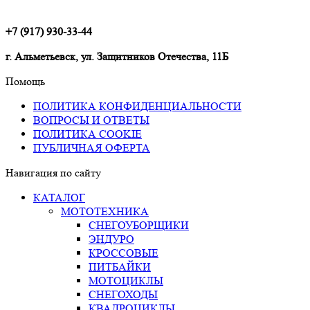
составляла
129
157
900,00 ₽.
+7 (917) 930-33-44
900,00 ₽.
г. Альметьевск, ул. Защитников Отечества, 11Б
Помощь
ПОЛИТИКА КОНФИДЕНЦИАЛЬНОСТИ
ВОПРОСЫ И ОТВЕТЫ
ПОЛИТИКА COOKIE
ПУБЛИЧНАЯ ОФЕРТА
Навигация по сайту
КАТАЛОГ
МОТОТЕХНИКА
СНЕГОУБОРЩИКИ
ЭНДУРО
КРОССОВЫЕ
ПИТБАЙКИ
МОТОЦИКЛЫ
СНЕГОХОДЫ
КВАДРОЦИКЛЫ