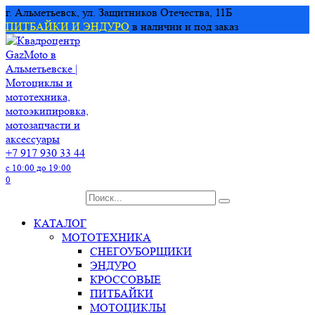
Перейти
г. Альметьевск, ул. Защитников Отечества, 11Б
к
ПИТБАЙКИ И ЭНДУРО
в наличии и под заказ
содержанию
+7 917 930 33 44
с 10:00 до 19:00
0
Search
for:
КАТАЛОГ
МОТОТЕХНИКА
СНЕГОУБОРЩИКИ
ЭНДУРО
КРОССОВЫЕ
ПИТБАЙКИ
МОТОЦИКЛЫ