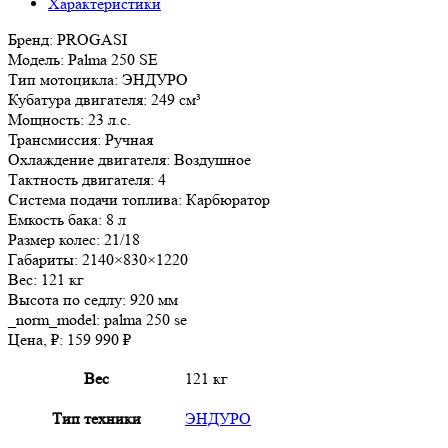
Характеристики
Бренд: PROGASI
Модель: Palma 250 SE
Тип мотоцикла: ЭНДУРО
Кубатура двигателя: 249 см³
Мощность: 23 л.с.
Трансмиссия: Ручная
Охлаждение двигателя: Воздушное
Тактность двигателя: 4
Система подачи топлива: Карбюратор
Емкость бака: 8 л
Размер колес: 21/18
Габариты: 2140×830×1220
Вес: 121 кг
Высота по седлу: 920 мм
_norm_model: palma 250 se
Цена, ₽: 159 990 ₽
Вес
121 кг
Тип техники
ЭНДУРО