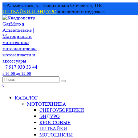
Перейти
г. Альметьевск, ул. Защитников Отечества, 11Б
к
ПИТБАЙКИ И ЭНДУРО
в наличии и под заказ
содержанию
+7 917 930 33 44
с 10:00 до 19:00
Search
for:
0
КАТАЛОГ
МОТОТЕХНИКА
СНЕГОУБОРЩИКИ
ЭНДУРО
КРОССОВЫЕ
ПИТБАЙКИ
МОТОЦИКЛЫ