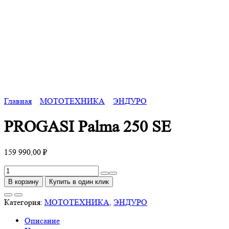
Главная
МОТОТЕХНИКА
ЭНДУРО
PROGASI Palma 250 SE
159 990,00
₽
Количество
товара
В корзину
Купить в один клик
PROGASI
Palma
Категория:
МОТОТЕХНИКА
,
ЭНДУРО
250
Описание
SE