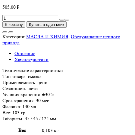
505,00
₽
Количество
товара
В корзину
Купить в один клик
Смазка
цепи
Категория:
МАСЛА И ХИМИЯ
,
Обслуживание цепного
для
привода
мотоциклов
Описание
белая
Характеристики
LAVR
MOTOLINE,
Технические характеристики:
140
Тип товара: смазка
мл
Применяемость: цепи
/
Сезонность: лето
Ln7772
Условия хранения: ±30°с
Срок хранения: 30 мес
Фасовка: 140 мл
Вес: 103 гр
Габариты: 45 / 45 / 124 мм
Вес
0,103 кг