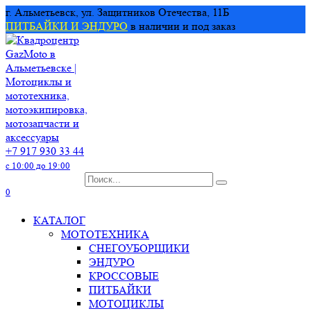
Перейти
г. Альметьевск, ул. Защитников Отечества, 11Б
к
ПИТБАЙКИ И ЭНДУРО
в наличии и под заказ
содержанию
+7 917 930 33 44
с 10:00 до 19:00
Search
for:
0
КАТАЛОГ
МОТОТЕХНИКА
СНЕГОУБОРЩИКИ
ЭНДУРО
КРОССОВЫЕ
ПИТБАЙКИ
МОТОЦИКЛЫ