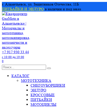
Перейти
г. Альметьевск, ул. Защитников Отечества, 11Б
к
ПИТБАЙКИ И ЭНДУРО
в наличии и под заказ
содержанию
+7 917 930 33 44
с 10:00 до 19:00
0
Search
for:
КАТАЛОГ
МОТОТЕХНИКА
СНЕГОУБОРЩИКИ
ЭНДУРО
КРОССОВЫЕ
ПИТБАЙКИ
МОТОЦИКЛЫ