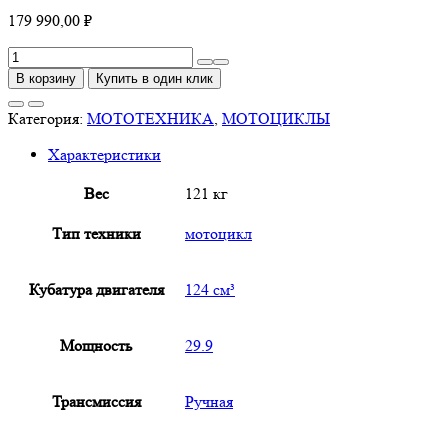
179 990,00
₽
Количество
товара
В корзину
Купить в один клик
TMBK
MONTANA
Категория:
МОТОТЕХНИКА
,
МОТОЦИКЛЫ
NG
Характеристики
Вес
121 кг
Тип техники
мотоцикл
Кубатура двигателя
124 см³
Мощность
29.9
Трансмиссия
Ручная