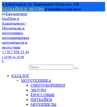
Перейти
г. Альметьевск, ул. Защитников Отечества, 11Б
к
ПИТБАЙКИ И ЭНДУРО
в наличии и под заказ
содержанию
+7 917 930 33 44
с 10:00 до 19:00
0
Search
for:
КАТАЛОГ
МОТОТЕХНИКА
СНЕГОУБОРЩИКИ
ЭНДУРО
КРОССОВЫЕ
ПИТБАЙКИ
МОТОЦИКЛЫ