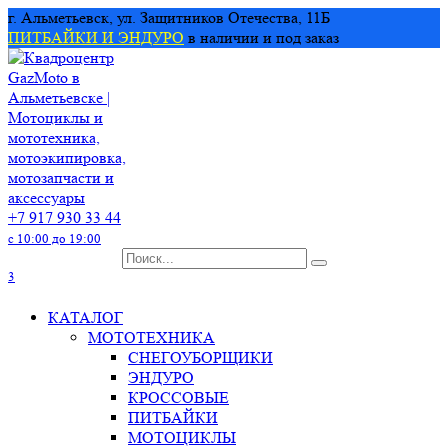
Перейти
г. Альметьевск, ул. Защитников Отечества, 11Б
к
ПИТБАЙКИ И ЭНДУРО
в наличии и под заказ
содержанию
+7 917 930 33 44
с 10:00 до 19:00
Search
for:
3
КАТАЛОГ
МОТОТЕХНИКА
СНЕГОУБОРЩИКИ
ЭНДУРО
КРОССОВЫЕ
ПИТБАЙКИ
МОТОЦИКЛЫ