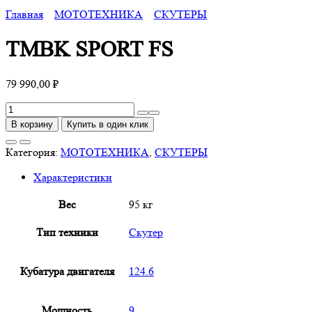
Главная
МОТОТЕХНИКА
СКУТЕРЫ
TMBK SPORT FS
79 990,00
₽
Количество
товара
В корзину
Купить в один клик
TMBK
SPORT
Категория:
МОТОТЕХНИКА
,
СКУТЕРЫ
FS
Характеристики
Вес
95 кг
Тип техники
Скутер
Кубатура двигателя
124.6
Мощность
9