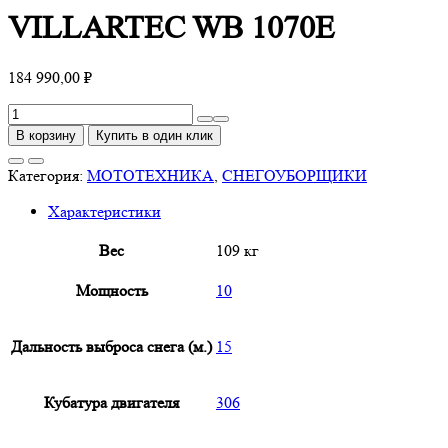
VILLARTEC WB 1070E
184 990,00
₽
Количество
товара
В корзину
Купить в один клик
VILLARTEC
WB
Категория:
МОТОТЕХНИКА
,
СНЕГОУБОРЩИКИ
1070E
Характеристики
Вес
109 кг
Мощность
10
Дальность выброса снега (м.)
15
Кубатура двигателя
306