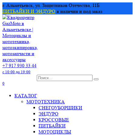
Перейти
г. Альметьевск, ул. Защитников Отечества, 11Б
к
ПИТБАЙКИ И ЭНДУРО
в наличии и под заказ
содержанию
+7 917 930 33 44
с 10:00 до 19:00
Search
for:
0
КАТАЛОГ
МОТОТЕХНИКА
СНЕГОУБОРЩИКИ
ЭНДУРО
КРОССОВЫЕ
ПИТБАЙКИ
МОТОЦИКЛЫ