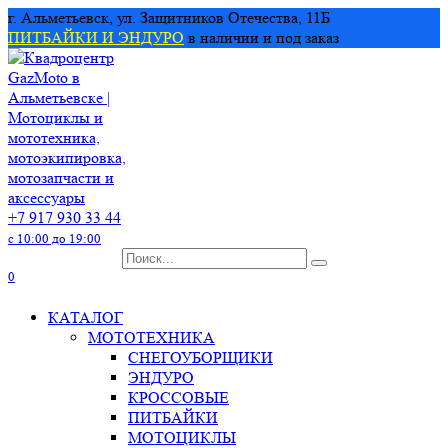
Перейти
г. Альметьевск, ул. Защитников Отечества, 11Б
к
ПИТБАЙКИ И ЭНДУРО
в наличии и под заказ
содержанию
+7 917 930 33 44
с 10:00 до 19:00
Search
for:
0
КАТАЛОГ
МОТОТЕХНИКА
СНЕГОУБОРЩИКИ
ЭНДУРО
КРОССОВЫЕ
ПИТБАЙКИ
МОТОЦИКЛЫ