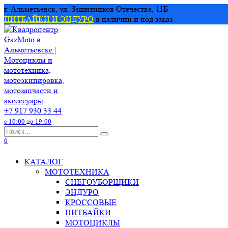
Перейти
г. Альметьевск, ул. Защитников Отечества, 11Б
к
ПИТБАЙКИ И ЭНДУРО
в наличии и под заказ
содержанию
+7 917 930 33 44
с 10:00 до 19:00
Search
for:
0
КАТАЛОГ
МОТОТЕХНИКА
СНЕГОУБОРЩИКИ
ЭНДУРО
КРОССОВЫЕ
ПИТБАЙКИ
МОТОЦИКЛЫ