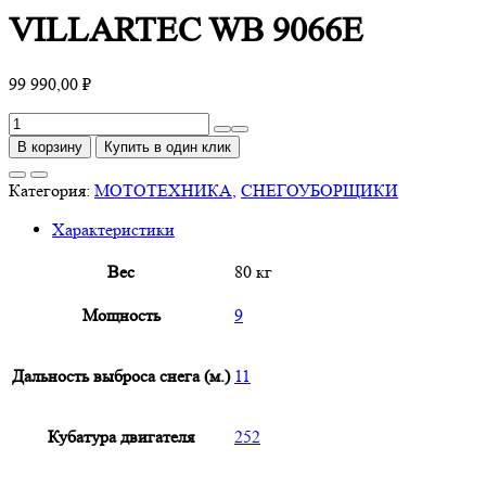
VILLARTEC WB 9066E
99 990,00
₽
Количество
товара
В корзину
Купить в один клик
VILLARTEC
WB
Категория:
МОТОТЕХНИКА
,
СНЕГОУБОРЩИКИ
9066E
Характеристики
Вес
80 кг
Мощность
9
Дальность выброса снега (м.)
11
Кубатура двигателя
252