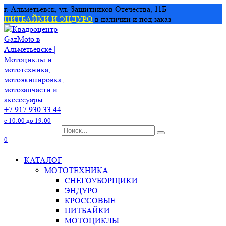
Перейти
г. Альметьевск, ул. Защитников Отечества, 11Б
к
ПИТБАЙКИ И ЭНДУРО
в наличии и под заказ
содержанию
+7 917 930 33 44
с 10:00 до 19:00
Search
for:
0
КАТАЛОГ
МОТОТЕХНИКА
СНЕГОУБОРЩИКИ
ЭНДУРО
КРОССОВЫЕ
ПИТБАЙКИ
МОТОЦИКЛЫ