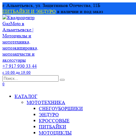
Перейти
г. Альметьевск, ул. Защитников Отечества, 11Б
к
ПИТБАЙКИ И ЭНДУРО
в наличии и под заказ
содержанию
+7 917 930 33 44
с 10:00 до 19:00
Search
for:
0
КАТАЛОГ
МОТОТЕХНИКА
СНЕГОУБОРЩИКИ
ЭНДУРО
КРОССОВЫЕ
ПИТБАЙКИ
МОТОЦИКЛЫ