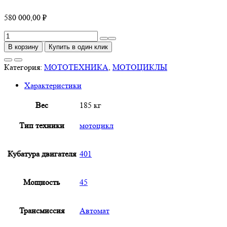
580 000,00
₽
Количество
товара
В корзину
Купить в один клик
Мотоцикл
CYCLONE
Категория:
МОТОТЕХНИКА
,
МОТОЦИКЛЫ
AQS401
Характеристики
AMT
Вес
185 кг
Тип техники
мотоцикл
Кубатура двигателя
401
Мощность
45
Трансмиссия
Автомат