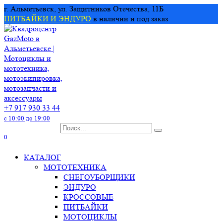
Перейти
г. Альметьевск, ул. Защитников Отечества, 11Б
к
ПИТБАЙКИ И ЭНДУРО
в наличии и под заказ
содержанию
+7 917 930 33 44
с 10:00 до 19:00
Search
for:
0
КАТАЛОГ
МОТОТЕХНИКА
СНЕГОУБОРЩИКИ
ЭНДУРО
КРОССОВЫЕ
ПИТБАЙКИ
МОТОЦИКЛЫ