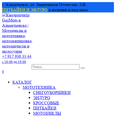
Перейти
г. Альметьевск, ул. Защитников Отечества, 11Б
к
ПИТБАЙКИ И ЭНДУРО
в наличии и под заказ
содержанию
+7 917 930 33 44
с 10:00 до 19:00
Search
for:
0
КАТАЛОГ
МОТОТЕХНИКА
СНЕГОУБОРЩИКИ
ЭНДУРО
КРОССОВЫЕ
ПИТБАЙКИ
МОТОЦИКЛЫ