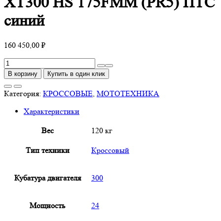
XT300 HS 175FMM (PR5) ПТС
синий
160 450,00
₽
Количество
товара
В корзину
Купить в один клик
Мотоцикл
Кросс
Категория:
КРОССОВЫЕ
,
МОТОТЕХНИКА
Motoland
Характеристики
XT300
HS
Вес
120 кг
175FMM
(PR5)
Тип техники
Кроссовый
ПТС
синий
Кубатура двигателя
300
Мощность
24