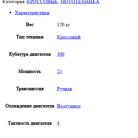
Кросс
Категория:
КРОССОВЫЕ
,
МОТОТЕХНИКА
PWR
Характеристики
FS5
300
Вес
120 кг
(175FMM)
Тип техники
Кроссовый
Кубатура двигателя
300
Мощность
25
Трансмиссия
Ручная
Охлаждение двигателя
Воздушное
Тактность двигателя
4