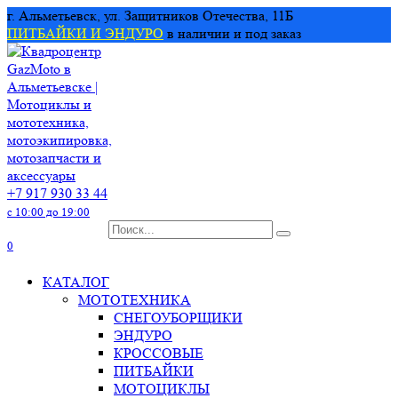
Перейти
г. Альметьевск, ул. Защитников Отечества, 11Б
к
ПИТБАЙКИ И ЭНДУРО
в наличии и под заказ
содержанию
+7 917 930 33 44
с 10:00 до 19:00
Search
for:
0
КАТАЛОГ
МОТОТЕХНИКА
СНЕГОУБОРЩИКИ
ЭНДУРО
КРОССОВЫЕ
ПИТБАЙКИ
МОТОЦИКЛЫ