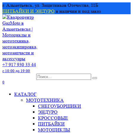
Перейти
г. Альметьевск, ул. Защитников Отечества, 11Б
к
ПИТБАЙКИ И ЭНДУРО
в наличии и под заказ
содержанию
+7 917 930 33 44
с 10:00 до 19:00
Search
for:
0
КАТАЛОГ
МОТОТЕХНИКА
СНЕГОУБОРЩИКИ
ЭНДУРО
КРОССОВЫЕ
ПИТБАЙКИ
МОТОЦИКЛЫ