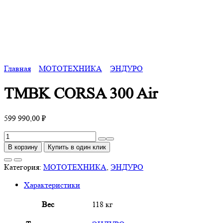
Главная
МОТОТЕХНИКА
ЭНДУРО
TMBK CORSA 300 Air
599 990,00
₽
Количество
товара
В корзину
Купить в один клик
TMBK
CORSA
Категория:
МОТОТЕХНИКА
,
ЭНДУРО
300
Характеристики
Air
Вес
118 кг